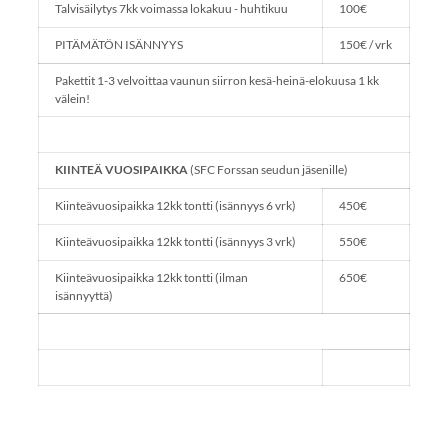
Talvisäilytys 7kk voimassa lokakuu - huhtikuu
100€
PITÄMÄTÖN ISÄNNYYS
150€ / vrk
Pakettit 1-3 velvoittaa vaunun siirron kesä-heinä-elokuusa 1 kk
välein!
KIINTEÄ VUOSIPAIKKA
(SFC Forssan seudun jäsenille)
Kiinteävuosipaikka 12kk tontti (isännyys 6 vrk)
450€
Kiinteävuosipaikka 12kk tontti (isännyys 3 vrk)
550€
Kiinteävuosipaikka 12kk tontti (ilman
650€
isännyyttä)