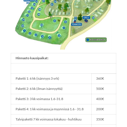
Hinnasto kausipaikat:
Paketti 1: 6 kk (isännyys 3 vrk)
360€
Paketti 2: 6 kk (ilman isännyyttä)
500€
Paketti 3: 3 kk voimassa 1.6-31.8
400€
Paketti 4: 1 kk voimassa ja myynnissä 1.6 - 31.8
200€
Talvipaketti 7 kk voimassa lokakuu - huhtikuu
350€