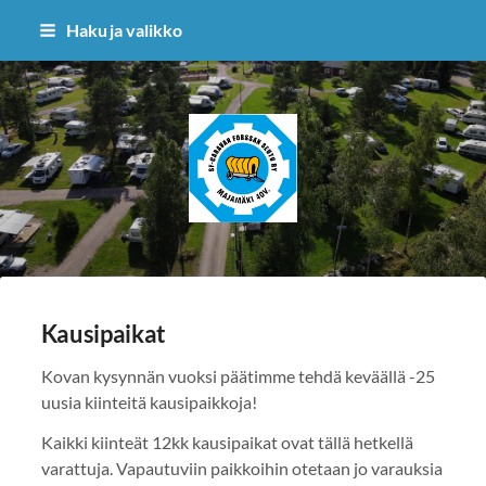
Siirry
Haku ja valikko
sivun
sisältöön
sf-caravan forssan seutu ry
Kausipaikat
Kovan kysynnän vuoksi päätimme tehdä keväällä -25
uusia kiinteitä kausipaikkoja!
Kaikki kiinteät 12kk kausipaikat ovat tällä hetkellä
varattuja. Vapautuviin paikkoihin otetaan jo varauksia