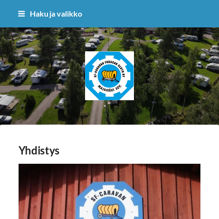
Siirry
Haku ja valikko
sivun
sisältöön
sf-caravan forssan seutu ry
Yhdistys