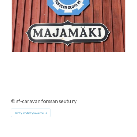
©
sf-caravan forssan seutu ry
Tehty Yhdistysavaimella