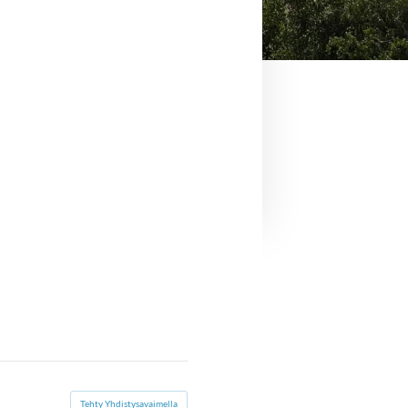
Tehty Yhdistysavaimella