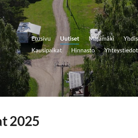
Etusivu
Uutiset
Majamäki
Yhdis
Kausipaikat
Hinnasto
Yhteystiedot
t 2025