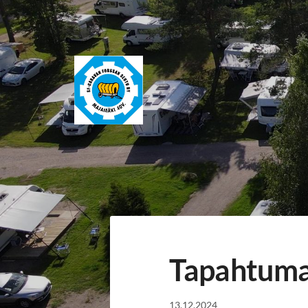
Siirry
sivun
sisältöön
sf-caravan forssan seutu ry
Tapahtuma
13.12.2024