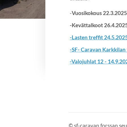
-
Vuosikokous 22.3.2025 
-Kevättalkoot 26.4.202
-Lasten treffit 24.5.202
-SF- Caravan Karkkilan 
-Valojuhlat 12 - 14.9.2
©
sf-caravan forssan seu