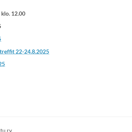
klo. 12.00
5
5
treffit 22-24.8.2025
025
tu ry