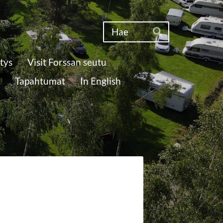
Haku
Hae
tys
Visit Forssan seutu
Tapahtumat
In English